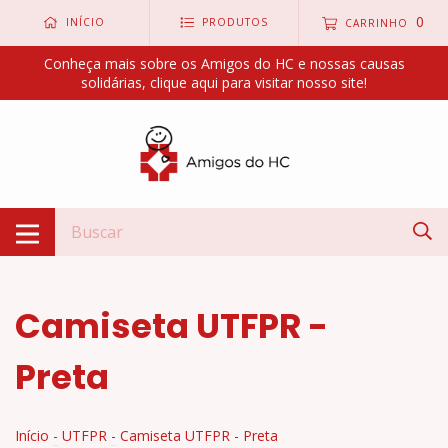
0
INÍCIO
PRODUTOS
CARRINHO
Conheça mais sobre os Amigos do HC e nossas causas
solidárias, clique aqui para visitar nosso site!
Camiseta UTFPR -
Preta
Início
-
UTFPR
-
Camiseta UTFPR - Preta