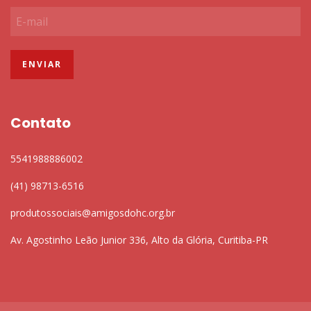
Contato
5541988886002
(41) 98713-6516
produtossociais@amigosdohc.org.br
Av. Agostinho Leão Junior 336, Alto da Glória, Curitiba-PR