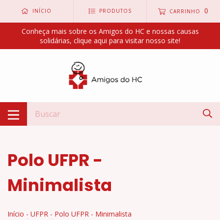
0
INÍCIO
PRODUTOS
CARRINHO
Conheça mais sobre os Amigos do HC e nossas causas
solidárias, clique aqui para visitar nosso site!
Polo UFPR -
Minimalista
Início
-
UFPR
-
Polo UFPR - Minimalista