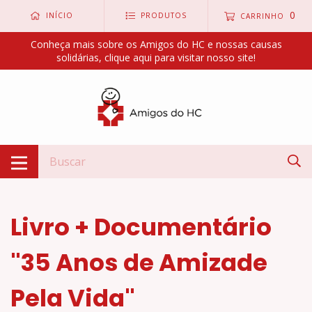
0
INÍCIO
PRODUTOS
CARRINHO
Conheça mais sobre os Amigos do HC e nossas causas
solidárias, clique aqui para visitar nosso site!
Livro + Documentário
"35 Anos de Amizade
Pela Vida"