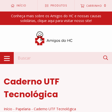
0
INÍCIO
PRODUTOS
CARRINHO
Conheça mais sobre os Amigos do HC e nossas causas
solidárias, clique aqui para visitar nosso site!
Caderno UTF
Tecnológica
Início
-
Papelaria
-
Caderno UTF Tecnológica